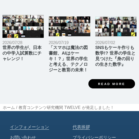
2026/07/28
2026/07/19
2026/07/02
世界の学生が、日本
「スマホは魔法の図
SNSもケーキ作りも
の中学入試算数にチ
書館、AIはケー
数学!? 世界の学生と
ャレンジ！
キ！？」世界の学生
見つけた『身の回り
と考える、テクノロ
の生きた数学』
ジーと教育の未来！
READ MORE
ホーム
/
教育コンテンツ研究機関 TWELVE が発足しました！
インフォメーション
代表挨拶
お問い合わせ
プライバシーポリシー